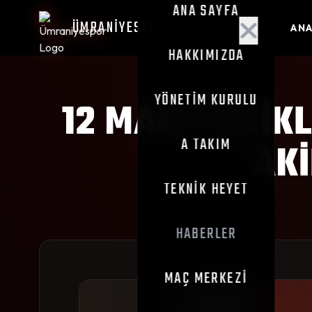
ANA SAYFA
ÜMRANİYESPOR
ANA
HAKKIMIZDA
YÖNETIM KURULU
12 MART İSTIK
A TAKIM
AKI
TEKNIK HEYET
HABERLER
MAÇ MERKEZI