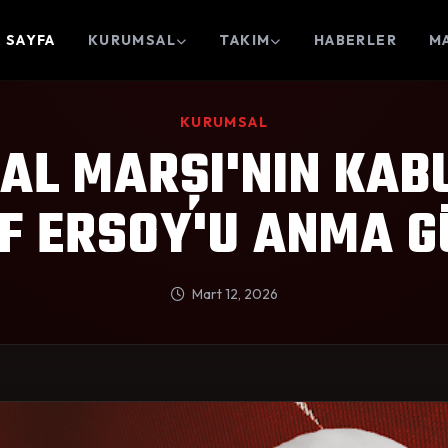
 SAYFA
KURUMSAL
TAKIM
HABERLER
M
KURUMSAL
LAL MARŞI'NIN KA
F ERSOY'U ANMA 
Mart 12, 2026