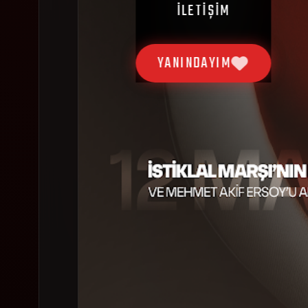
İLETIŞIM
YANINDAYIM