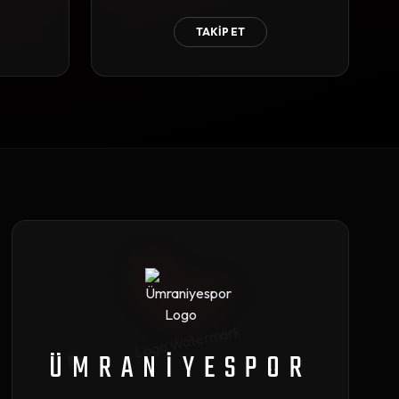
TAKİP ET
ÜMRANİYESPOR